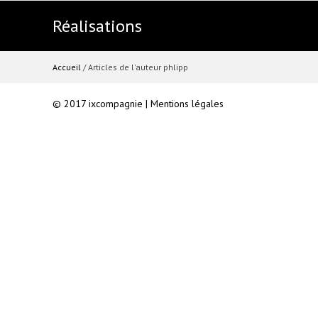
ACCUEIL
Réalisations
CRÉATIONS
Accueil
/ Articles de l'auteur phlipp
© 2017 ixcompagnie |
Mentions légales
#8 LES INSUBORDONNÉES
#7
#6
#5
#4